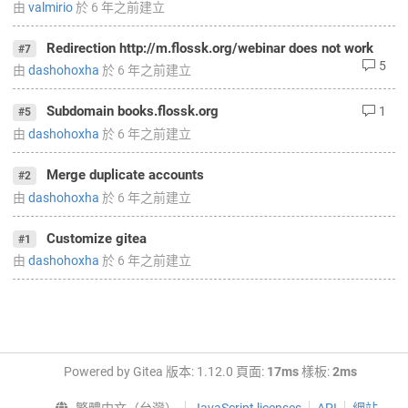
由
valmirio
於
6 年之前
建立
Redirection http://m.flossk.org/webinar does not work
#7
5
由
dashohoxha
於
6 年之前
建立
Subdomain books.flossk.org
1
#5
由
dashohoxha
於
6 年之前
建立
Merge duplicate accounts
#2
由
dashohoxha
於
6 年之前
建立
Customize gitea
#1
由
dashohoxha
於
6 年之前
建立
Powered by Gitea 版本: 1.12.0 頁面:
17ms
樣板:
2ms