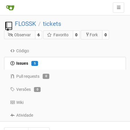
FLOSSK
tickets
/
Observar
6
Favorito
0
0
Fork
Código
Issues
5
Pull requests
0
Versões
0
Wiki
Atividade