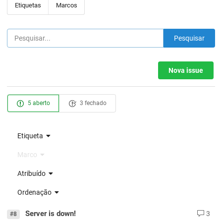
Etiquetas
Marcos
Pesquisar
Nova issue
5 aberto
3 fechado
Etiqueta
Marco
Atribuído
Ordenação
Server is down!
3
#8