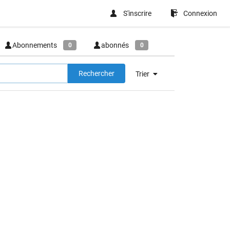
S'inscrire
Connexion
Abonnements
abonnés
0
0
Rechercher
Trier