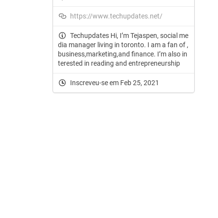
https://www.techupdates.net/
Techupdates Hi, I’m Tejaspen, social me
dia manager living in toronto. I am a fan of ,
business,marketing,and finance. I’m also in
terested in reading and entrepreneurship
Inscreveu-se em Feb 25, 2021