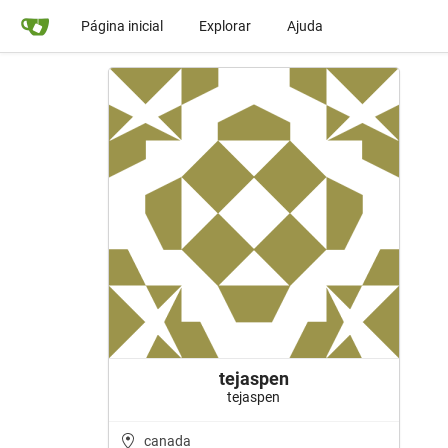
Página inicial
Explorar
Ajuda
tejaspen
tejaspen
canada