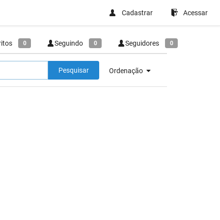
Cadastrar
Acessar
ritos
Seguindo
Seguidores
0
0
0
Pesquisar
Ordenação