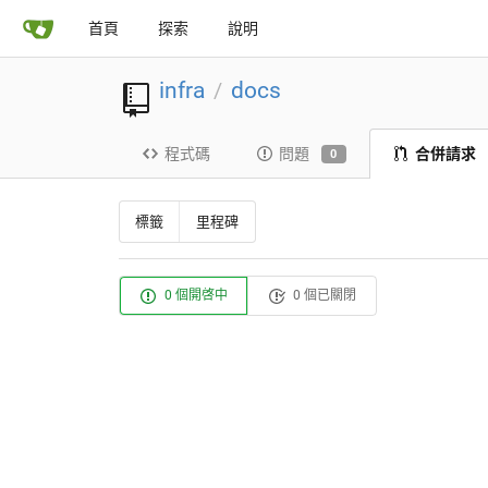
首頁
探索
說明
infra
docs
/
程式碼
問題
合併請求
0
標籤
里程碑
0 個開啓中
0 個已關閉