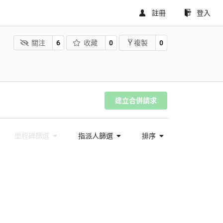
註冊
登入
關注
6
收藏
0
0
複製
建立合併請求
里程碑篩選
指派人篩選
排序