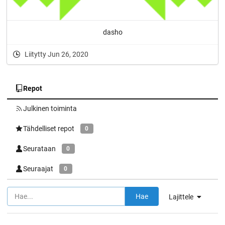
dasho
Liitytty Jun 26, 2020
Repot
Julkinen toiminta
Tähdelliset repot
0
Seurataan
0
Seuraajat
0
Hae
Lajittele