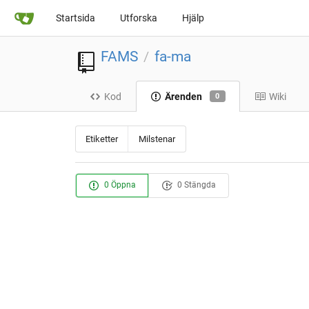
Startsida
Utforska
Hjälp
FAMS
fa-ma
/
Kod
Ärenden
Wiki
0
Etiketter
Milstenar
0 Öppna
0 Stängda