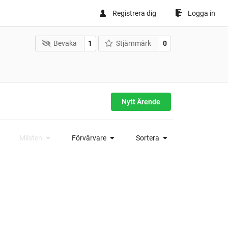
Registrera dig
Logga in
Bevaka
1
Stjärnmärk
0
Nytt Ärende
Milsten
Förvärvare
Sortera