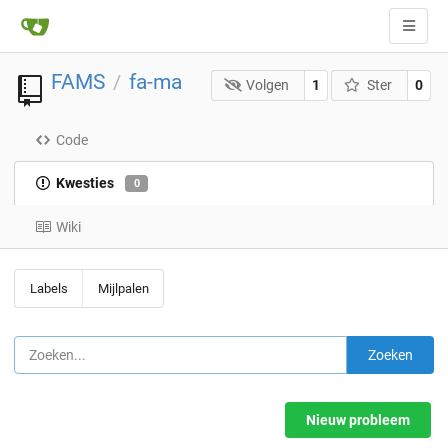
FAMS
fa-ma
/
Volgen
1
Ster
0
Code
Kwesties
0
Wiki
Labels
Mijlpalen
Zoeken
Nieuw probleem