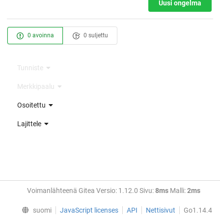
Uusi ongelma
0 avoinna
0 suljettu
Tunniste
Merkkipaalu
Osoitettu
Lajittele
Voimanlähteenä Gitea Versio: 1.12.0 Sivu:
8ms
Malli:
2ms
suomi
JavaScript licenses
API
Nettisivut
Go1.14.4