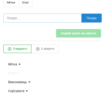
Мітки
Етап
Пошук
Новий запит на злиття
0 відкрито
0 закрито
Мітка
Етап
Виконавець
Сортувати