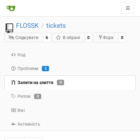
FLOSSK
tickets
/
Слідкувати
6
В обрані
0
0
Форк
Код
Проблеми
5
Запити на злиття
0
Релізи
0
Вікі
Активність