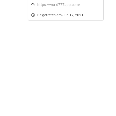
https://world777app.com/
Beigetreten am Jun 17, 2021