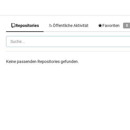
Repositories
Öffentliche Aktivität
Favoriten
0
Keine passenden Repositories gefunden.