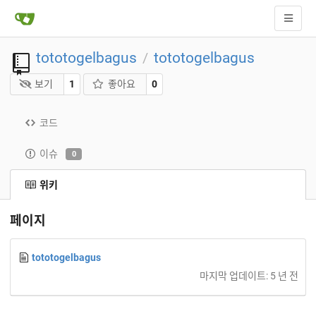
tototogelbagus
tototogelbagus
/
보기
1
좋아요
0
코드
이슈
0
위키
페이지
tototogelbagus
마지막 업데이트:
5 년 전