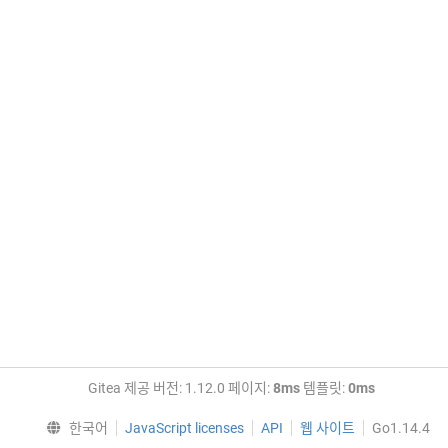
Gitea 제공 버전: 1.12.0 페이지:
8ms
템플릿:
0ms
한국어
JavaScript licenses
API
웹 사이트
Go1.14.4