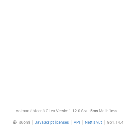
Voimanlähteenä Gitea Versio: 1.12.0 Sivu:
5ms
Malli:
1ms
suomi
JavaScript licenses
API
Nettisivut
Go1.14.4