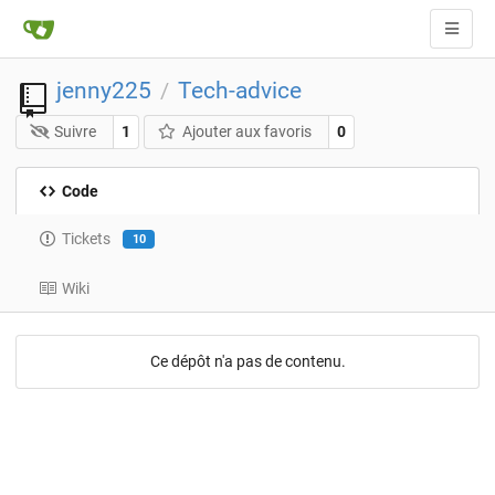
jenny225
Tech-advice
/
Suivre
1
Ajouter aux favoris
0
Code
Tickets
10
Wiki
Ce dépôt n'a pas de contenu.