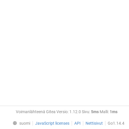
Voimanlähteenä Gitea Versio: 1.12.0 Sivu:
5ms
Malli:
1ms
suomi
JavaScript licenses
API
Nettisivut
Go1.14.4