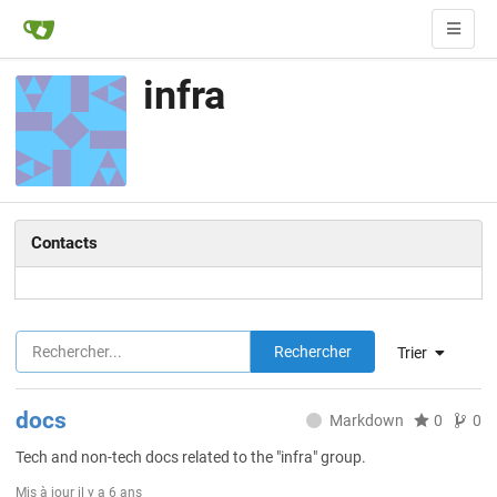
infra
Contacts
Rechercher
Trier
docs
Markdown
0
0
Tech and non-tech docs related to the "infra" group.
Mis à jour
il y a 6 ans