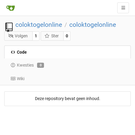
coloktogelonline
coloktogelonline
/
Volgen
1
Ster
0
Code
Kwesties
0
Wiki
Deze repository bevat geen inhoud.