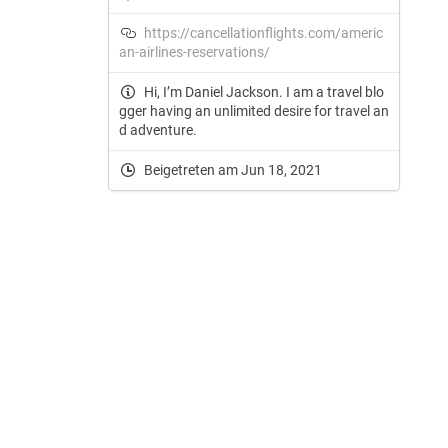
https://cancellationflights.com/americ
an-airlines-reservations/
Hi, I’m Daniel Jackson. I am a travel blo
gger having an unlimited desire for travel an
d adventure.
Beigetreten am Jun 18, 2021