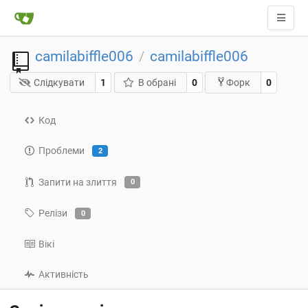
camilabiffle006
camilabiffle006
/
Слідкувати
1
В обрані
0
0
Форк
Код
Проблеми
2
Запити на злиття
0
Релізи
0
Вікі
Активність