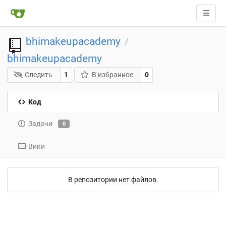
bhimakeupacademy
/
bhimakeupacademy
Следить
1
В избранное
0
Код
Задачи
0
Вики
В репозитории нет файлов.