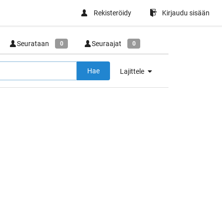
Rekisteröidy
Kirjaudu sisään
Seurataan
Seuraajat
0
0
Hae
Lajittele