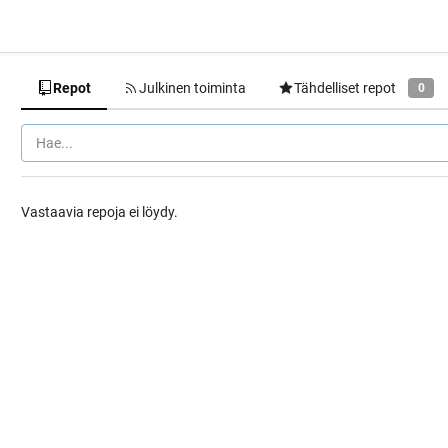
Repot
Julkinen toiminta
Tähdelliset repot
0
Vastaavia repoja ei löydy.