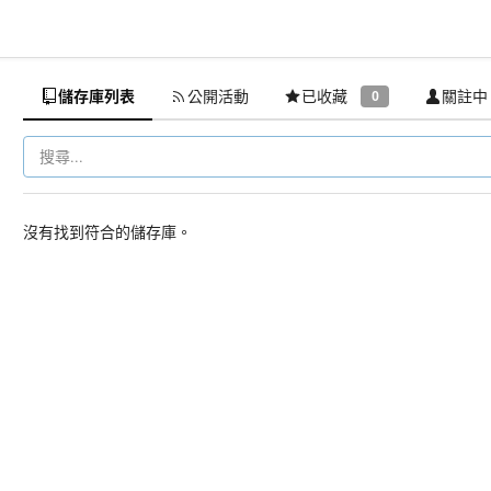
儲存庫列表
公開活動
已收藏
關註中
0
沒有找到符合的儲存庫。