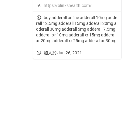
https://blinkshealth.com/
buy adderall online adderall 10mg adde
rall 12.5mg adderall 15mg adderall 20mg a
dderall 30mg adderall 5mg adderall 7.5mg
adderall xr 10mg adderall xr 15mg adderall
xr 20mg adderall xr 25mg adderall xr 30mg
加入於 Jun 26, 2021