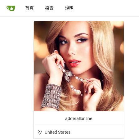
首頁
探索
說明
adderallonline
United States