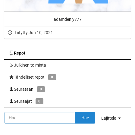
adamdenly777
Liitytty Jun 10, 2021
Repot
Julkinen toiminta
Tähdelliset repot
0
Seurataan
0
Seuraajat
0
Hae
Lajittele