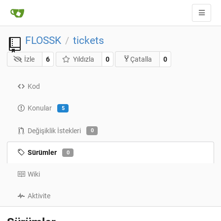
FLOSSK
tickets
/
İzle
6
Yıldızla
0
0
Çatalla
Kod
Konular
5
Değişiklik İstekleri
0
Sürümler
0
Wiki
Aktivite