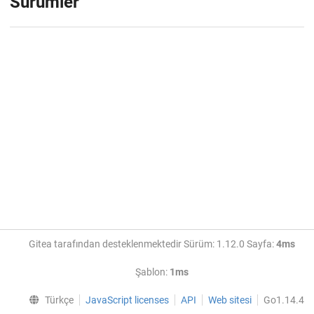
Sürümler
Gitea tarafından desteklenmektedir Sürüm: 1.12.0 Sayfa:
4ms
Şablon:
1ms
Türkçe
JavaScript licenses
API
Web sitesi
Go1.14.4