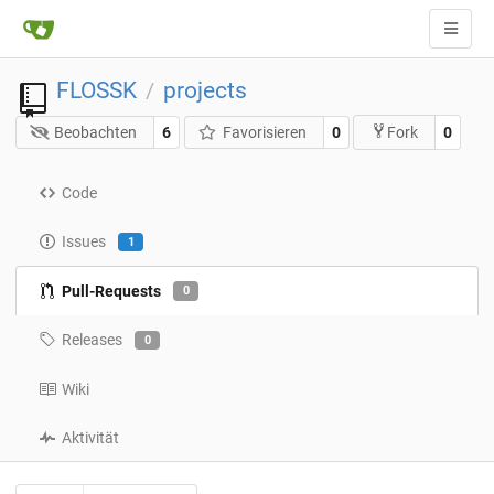
FLOSSK
projects
/
Beobachten
6
Favorisieren
0
0
Fork
Code
Issues
1
Pull-Requests
0
Releases
0
Wiki
Aktivität