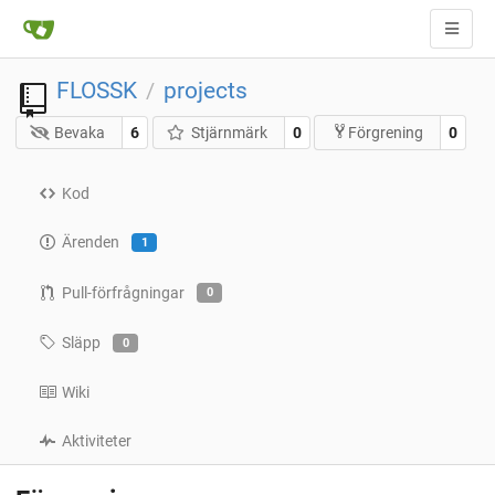
FLOSSK
projects
/
Bevaka
6
Stjärnmärk
0
0
Förgrening
Kod
Ärenden
1
Pull-förfrågningar
0
Släpp
0
Wiki
Aktiviteter