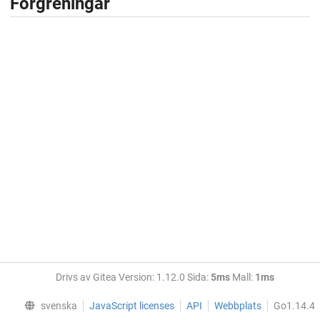
Förgreningar
Drivs av Gitea Version: 1.12.0 Sida:
5ms
Mall:
1ms
svenska
JavaScript licenses
API
Webbplats
Go1.14.4