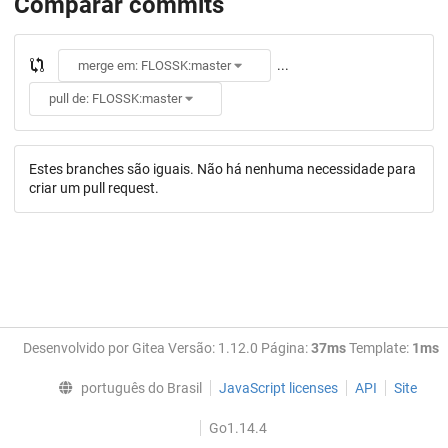
Comparar commits
...
merge em: FLOSSK:master
pull de: FLOSSK:master
Estes branches são iguais. Não há nenhuma necessidade para
criar um pull request.
Desenvolvido por Gitea Versão: 1.12.0 Página:
37ms
Template:
1ms
português do Brasil
JavaScript licenses
API
Site
Go1.14.4