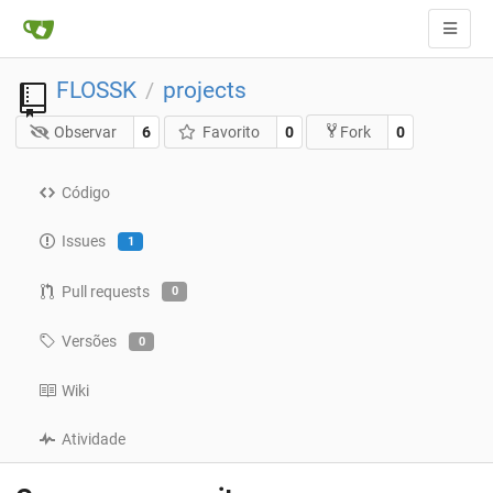
FLOSSK
projects
/
Observar
6
Favorito
0
0
Fork
Código
Issues
1
Pull requests
0
Versões
0
Wiki
Atividade